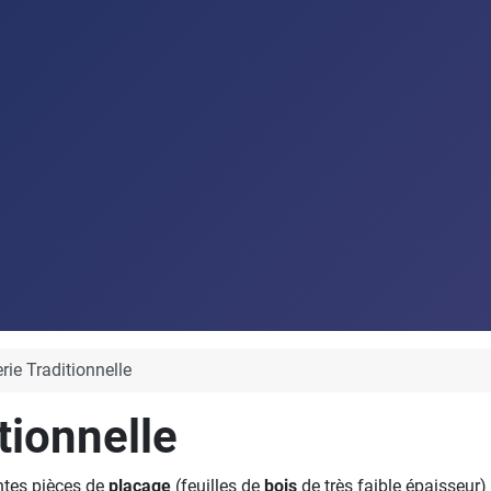
ie Traditionnelle
tionnelle
entes pièces de
placage
(feuilles de
bois
de très faible épaisseur)