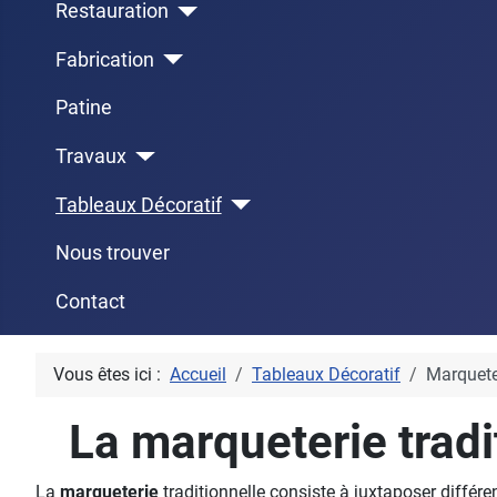
Restauration
Fabrication
Patine
Travaux
Tableaux Décoratif
Nous trouver
Contact
Vous êtes ici :
Accueil
Tableaux Décoratif
Marqueter
La marqueterie tradi
La
marqueterie
traditionnelle consiste à juxtaposer différ