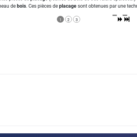
anneau de
bois
. Ces pièces de
placage
sont obtenues par une techni
1
2
3