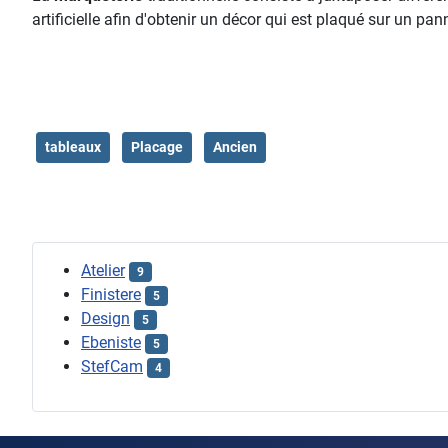
artificielle afin d'obtenir un décor qui est plaqué sur un p
tableaux
Placage
Ancien
Atelier
9
Finistere
5
Design
5
Ebeniste
5
StefCam
4